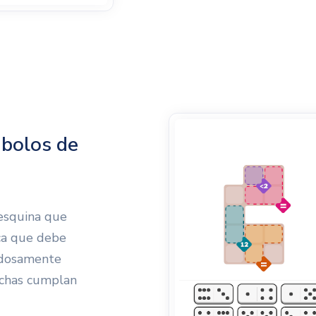
mbolos de
 esquina que
ica que debe
adosamente
ichas cumplan