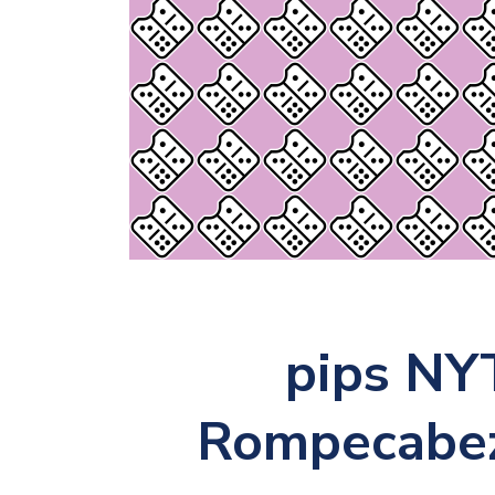
pips NYT
Rompecabez